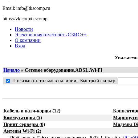
Email: info@tkscomp.ru
https://vk.com/tkscomp
Новости
Электронная отчетность СБИС++
О компании
Вход
Уважаемые
Начало
»
Сетевое оборудование,ADSL,Wi-Fi
Показывать только в наличии; Быстрый фильтр:
Кабель и патч-корды (12)
Коннекторы
Коммутаторы (5)
Маршрутиз
Принт-серверы (0)
Модемы Dia
Антены Wi-Fi (2)
TKSComp.ru © Все права защищены. 2007 | Дизайн:
ДС «